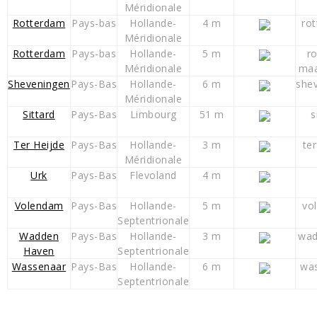
Méridionale
Rotterdam
Pays-bas
Hollande-
4 m
ro
Méridionale
Rotterdam
Pays-bas
Hollande-
5 m
r
Méridionale
maa
Sheveningen
Pays-Bas
Hollande-
6 m
she
Méridionale
Sittard
Pays-Bas
Limbourg
51 m
s
Ter Heijde
Pays-Bas
Hollande-
3 m
ter
Méridionale
Urk
Pays-Bas
Flevoland
4 m
Volendam
Pays-Bas
Hollande-
5 m
vo
Septentrionale
Wadden
Pays-Bas
Hollande-
3 m
wad
Haven
Septentrionale
Wassenaar
Pays-Bas
Hollande-
6 m
was
Septentrionale