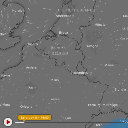
THE NETHERLANDS
Norwich
Amsterdam
Han
Münster
G
Breda
don
Kass
Dunkirk
Cologne
Brussels
BELGIUM
Mainz
Amiens
Luxembourg
 Havre
Reims
Paris
Stuttgart
Troyes
e Mans
Freiburg im Breisgau
Orléans
Dijon
Saturday 8 - 19:00
Vad
Bern