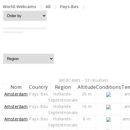
World-Webcams
All
Pays-Bas
WEBCAMS - 33 résultats
Nom
Country
Region
Altitude
Conditions
Tem
Amsterdam
Pays-Bas
Hollande-
20 m
am
Septentrionale
Amsterdam
Pays-Bas
Hollande-
10 m
am
Septentrionale
Amsterdam
Pays-Bas
Hollande-
8 m
ams
Septentrionale