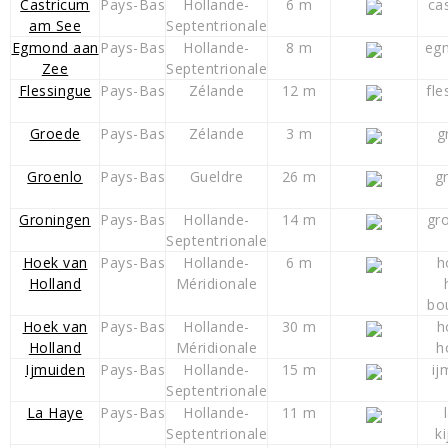
Castricum
Pays-Bas
Hollande-
6 m
ca
am See
Septentrionale
Egmond aan
Pays-Bas
Hollande-
8 m
eg
Zee
Septentrionale
Flessingue
Pays-Bas
Zélande
12 m
fle
Groede
Pays-Bas
Zélande
3 m
g
Groenlo
Pays-Bas
Gueldre
26 m
g
Groningen
Pays-Bas
Hollande-
14 m
gr
Septentrionale
Hoek van
Pays-Bas
Hollande-
6 m
h
Holland
Méridionale
bo
Hoek van
Pays-Bas
Hollande-
30 m
h
Holland
Méridionale
h
Ijmuiden
Pays-Bas
Hollande-
15 m
ij
Septentrionale
La Haye
Pays-Bas
Hollande-
11 m
Septentrionale
k