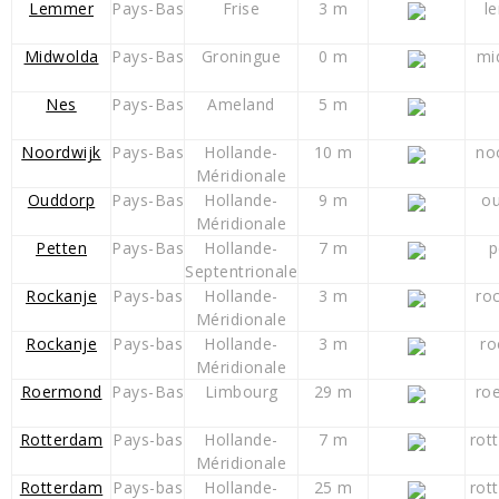
Lemmer
Pays-Bas
Frise
3 m
l
Midwolda
Pays-Bas
Groningue
0 m
mi
Nes
Pays-Bas
Ameland
5 m
Noordwijk
Pays-Bas
Hollande-
10 m
no
Méridionale
Ouddorp
Pays-Bas
Hollande-
9 m
ou
Méridionale
Petten
Pays-Bas
Hollande-
7 m
p
Septentrionale
Rockanje
Pays-bas
Hollande-
3 m
ro
Méridionale
Rockanje
Pays-bas
Hollande-
3 m
ro
Méridionale
Roermond
Pays-Bas
Limbourg
29 m
ro
Rotterdam
Pays-bas
Hollande-
7 m
rot
Méridionale
Rotterdam
Pays-bas
Hollande-
25 m
rot