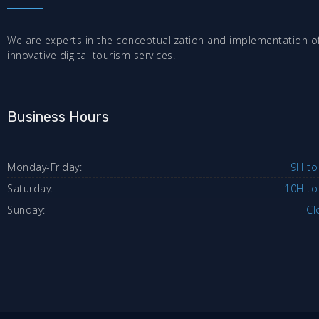
We are experts in the conceptualization and implementation o
innovative digital tourism services.
Business Hours
Monday-Friday:
9H to
Saturday:
10H to
Sunday:
Cl